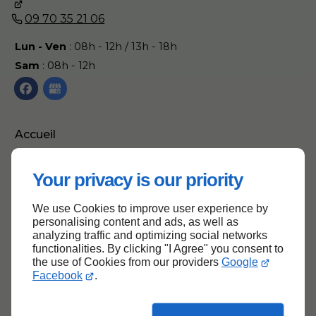
09 70 35 21 06
Lun - Ven
: 08h - 12h / 13h - 18h
Sam
: 08h - 12h
Accueil
Contactez-nous
Your privacy is our priority
Mentions légales
Plan du site
We use Cookies to improve user experience by
personalising content and ads, as well as
analyzing traffic and optimizing social networks
functionalities. By clicking "I Agree" you consent to
the use of Cookies from our providers
Google
Haut de page
Facebook
.