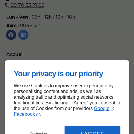
09 70 35 21 06
Lun - Ven
: 08h - 12h / 13h - 18h
Sam
: 08h - 12h
Accueil
Contactez-nous
Your privacy is our priority
Mentions légales
Plan du site
We use Cookies to improve user experience by
personalising content and ads, as well as
analyzing traffic and optimizing social networks
functionalities. By clicking "I Agree" you consent to
the use of Cookies from our providers
Google
Haut de page
Facebook
.