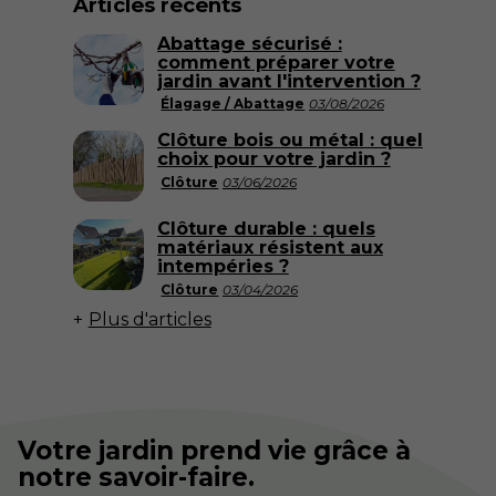
Articles récents
Abattage sécurisé :
comment préparer votre
jardin avant l'intervention ?
Élagage / Abattage
03/08/2026
Clôture bois ou métal : quel
choix pour votre jardin ?
Clôture
03/06/2026
Clôture durable : quels
matériaux résistent aux
intempéries ?
Clôture
03/04/2026
Plus d'articles
Votre jardin prend vie grâce à
notre savoir-faire.