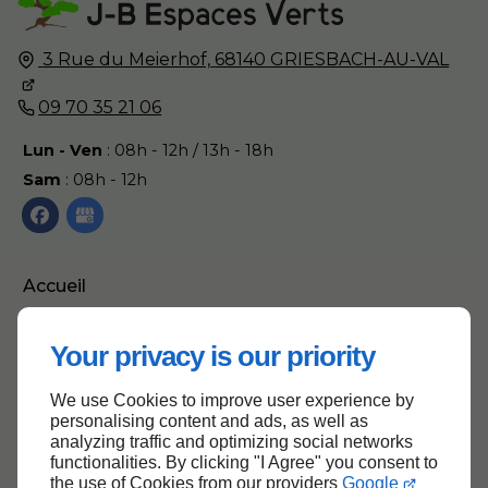
3 Rue du Meierhof,
68140
GRIESBACH-AU-VAL
09 70 35 21 06
Lun - Ven
: 08h - 12h / 13h - 18h
Sam
: 08h - 12h
Accueil
Contactez-nous
Your privacy is our priority
Mentions légales
Plan du site
We use Cookies to improve user experience by
personalising content and ads, as well as
analyzing traffic and optimizing social networks
functionalities. By clicking "I Agree" you consent to
the use of Cookies from our providers
Google
Haut de page